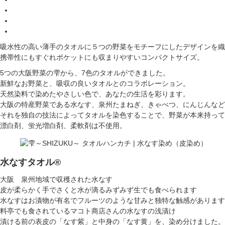
吸水性の高い薄手のタオルに５つの野菜をモチーフにしたデザインを織
携帯性にもすぐれポケットにも収まりやすいコンパクトサイズ。
5つの大阪野菜の雫から、7色のタオルができました。
新鮮なお野菜と、吸収の良いタオルとのコラボレーション。
天然染料で染めたやさしい色で、あなたの生活を彩ります。
大阪の特産野菜である水なす、泉州たまねぎ、きゃべつ、にんじんなど
それを独自の技法によってタオルを染色することで、野菜が本来持って
漂白剤、蛍光増白剤、柔軟剤は不使用。
水なすタオル®
大阪 泉州地域で収穫された水なす
皮が柔らかく手でさくと水が滴るみずみず生でも食べられます
水なすはお漬物が有名でフルーツのような甘みと独特な触感があります
料亭でも食されているマコト商店さんの水なすの浅漬け
漬ける前の表皮の「なす紫」と中身の「なす黄」を、染め分けました。