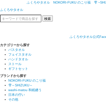
ふくろやタオル
NOKORI-FUKU のこり福
雫 ~SH
ふくろやタオル
ふくろやタオル公式Face
カテゴリーから探す
バスタオル
フェイスタオル
ハンドタオル
ストール
ギフトセット
ブランドから探す
NOKORI-FUKU のこり福
雫～SHIZUKU～
washi-matou 和紙纏う
日本の佇い
その他