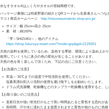
水なすタオル®はふくろやタオルの登録商標です。
パッケージ裏側には特産野菜の紹介とQRコードから生産者さんへつな
マコト商店ホームページ
http://mizunasumakoto.shop-pro.jp/
サイズ：幅 25cm×高さ 25cm
素 材：綿100%
「雫～SHIZUKU～」他のアイテム
https://shop.fukuroya-towel.com/?mode=grp&gid=2125051
天然の染料を使用しているため、染色する季節、環境により染め上がり
使用していくうちに多少の色の変化が生じることがあります。
天然の色を長く楽しんで頂くため、下記の点にご注意ください。
【お洗濯のご注意】
常温～ 30℃までの温度で中性洗剤を使用してください。
塩素系漂白剤入り洗剤の使用を避け陰干しをお勧めいたします。
ドラム式洗濯機、乾燥機などのタンブラー乾燥機を使用すると、し
【お取り扱いのご注意点】
直射日光や強い蛍光灯のもとで長い時間あたると変色する恐れがあ
長時間、汗や水に濡れたまま放置されますと変色や他のものに色移