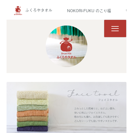
ふくろやタオル
NOKORI-FUKU のこり福
雫 
ふくろやタオル