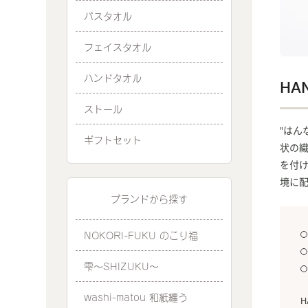
バスタオル
フェイスタオル
ハンドタオル
HA
ストール
"はん
ギフトセット
状の
を付け
境に
ブランドから探す
NOKORI-FUKU のこり福
雫～SHIZUKU～
washi-matou 和紙纏う
H