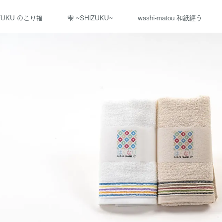
-FUKU のこり福
雫 ~SHIZUKU~
washi-matou 和紙纏う
m