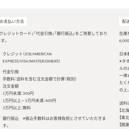
お支払い方法
配
「クレジットカード」「代金引換」「銀行振込」をご用意しており
在庫
ます。
6,
クレジット（JCB/AMERICAN
日本
EXPRESS/VISA/MASTER/DINERS）
※タ
ルの
代金引換
一律
手数料：送料を含む注文金額で計算（税別）
たく
注文金額
の上
1万円未満：300円
1万円以上～3万円未満：400円
送料
3万円以上：無料
【北海
【東北
銀行振込 ※振込手数料はお客様負担とさせていただきま
【関東
す。