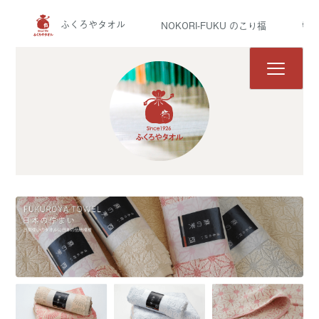
ふくろやタオル
NOKORI-FUKU のこり福
雫 
ふくろやタオル