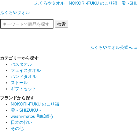
ふくろやタオル
NOKORI-FUKU のこり福
雫 ~SH
ふくろやタオル
ふくろやタオル公式Face
カテゴリーから探す
バスタオル
フェイスタオル
ハンドタオル
ストール
ギフトセット
ブランドから探す
NOKORI-FUKU のこり福
雫～SHIZUKU～
washi-matou 和紙纏う
日本の佇い
その他