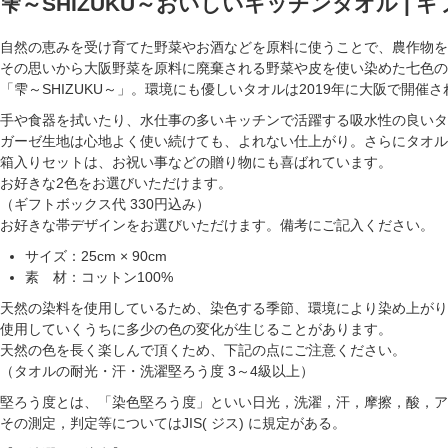
雫～SHIZUKU～おいしいキッチンタオル | 
自然の恵みを受け育てた野菜やお酒などを原料に使うことで、農作物を
その思いから大阪野菜を原料に廃棄される野菜や皮を使い染めた七色の
「雫～SHIZUKU～」。環境にも優しいタオルは2019年に大阪で開催
手や食器を拭いたり、水仕事の多いキッチンで活躍する吸水性の良いタ
ガーゼ生地は心地よく使い続けても、よれない仕上がり。さらにタオル
箱入りセットは、お祝い事などの贈り物にも喜ばれています。
お好きな2色をお選びいただけます。
（ギフトボックス代 330円込み）
お好きな帯デザインをお選びいただけます。備考にご記入ください。
サイズ：25cm × 90cm
素 材：コットン100%
天然の染料を使用しているため、染色する季節、環境により染め上がり
使用していくうちに多少の色の変化が生じることがあります。
天然の色を長く楽しんで頂くため、下記の点にご注意ください。
（タオルの耐光・汗・洗濯堅ろう度 3～4級以上）
堅ろう度とは、「染色堅ろう度」といい日光，洗濯，汗，摩擦，酸，ア
その測定，判定等についてはJIS( ジス) に規定がある。